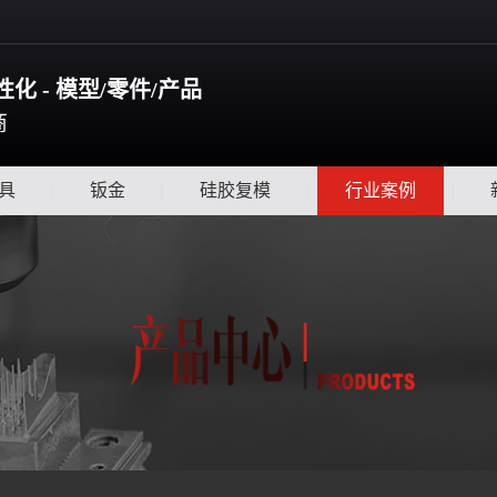
化 - 模型/零件/产品
商
具
|
钣金
|
硅胶复模
|
行业案例
|