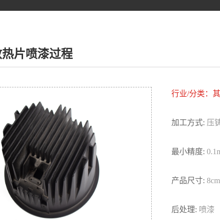
散热片喷漆过程
行业/分类：
加工方式:
压
最小精度:
0.1
产品尺寸:
8cm
后处理:
喷漆