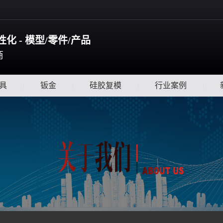
化 - 模型/零件/产品
商
具
|
钣金
|
硅胶复模
|
行业案例
|