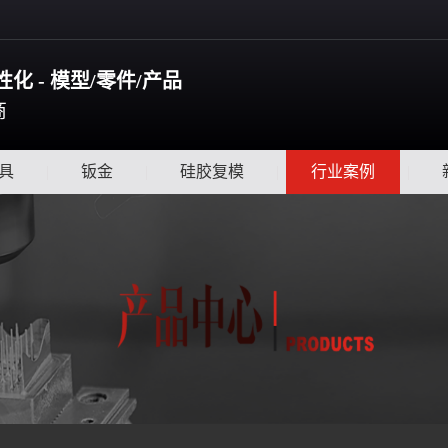
化 - 模型/零件/产品
商
具
|
钣金
|
硅胶复模
|
行业案例
|