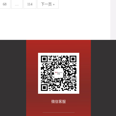
68
…
114
下一页 »
微信客服